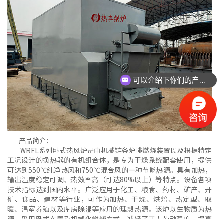
可以介绍下你们的产品么
产品简介：
WRFL系列卧式热风炉是由机械链条炉排燃烧装置以及根据特定
工况设计的换热器的有机组合体，是专为干燥系统配套使用，提供
可达到550℃纯净热风和750℃混合风的一种节能热源。具有加热，
输出温度稳定可调、热效率高（可达80%以上）等特点。设备各项
技术指标达到国内水平。广泛应用于化工、粮食、药材、矿产、开
矿、食品、建材等行业，可作为加热、干燥、烘焙、热定型、取
暖、温室养殖以及库房除湿等应用的理想热源。该炉以生物质为热
源，采用卧式布置及机械化燃烧方式，减轻了工人劳动强度，提高