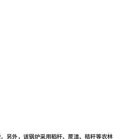
爱。另外，该锅炉采用稻杆、蔗渣、秸秆等农林