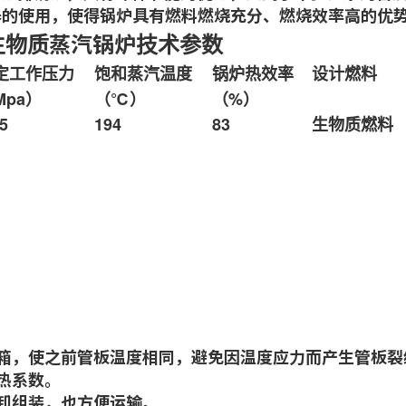
器的使用，使得锅炉具有燃料燃烧充分、燃烧效率高的优
蒸汽锅炉
质
技术参数
定工作压力
饱和蒸汽温度
锅炉热效率
设计燃料
Mpa）
（℃）
（%）
25
194
83
生物质燃料
，使之前管板温度相同，避免因温度应力而产生管板裂
热系数。
卸组装，也方便运输。