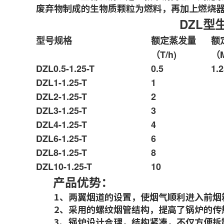
废弃物制成的生物质颗粒为燃料，再加上燃烧
DZL型生物
型号规格
额定蒸发量
额
（T/h)
（
DZL0.5-1.25-T
0.5
1.
DZL1-1.25-T
1
DZL2-1.25-T
2
DZL3-1.25-T
3
DZL4-1.25-T
4
DZL6-1.25-T
6
DZL8-1.25-T
8
DZL10-1.25-T
10
产品优势：
1、两翼烟道的设置，使烟气顺利进入前烟箱
2、采用的螺纹烟管结构，提高了锅炉的传
3、锅炉设计合理，结构紧凑，不仅方便拆