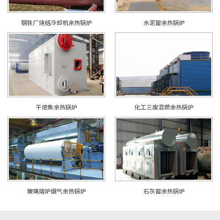
钢铁厂烧结冷却机余热锅炉
水泥窑余热锅炉
干熄焦余热锅炉
化工三废混燃余热锅炉
玻璃熔炉烟气余热锅炉
石灰窑余热锅炉