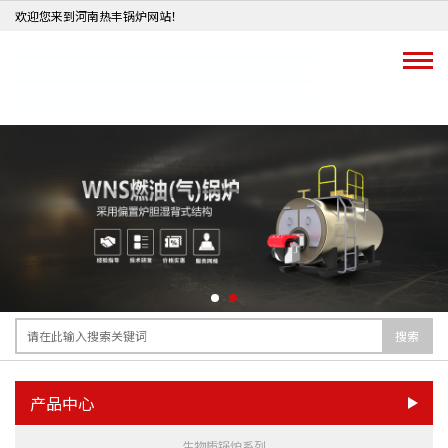
欢迎您来到河南热丰锅炉网站！
搜索
产品中心
生物质锅炉系列