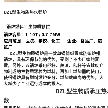
DZL型
生物质热水锅炉
锅炉燃料：生物质颗粒
锅炉容量：1-10T / 0.7-7MW
应用范围：医院、学校、化工
企业、食品厂、造
纸厂
DZL型
生物质锅炉
是一款单锅筒纵置式链条炉排
锅炉，具有环保节能的优势，受到了不少厂家的喜
爱。另外，该锅炉采用稻杆、蔗渣、秸秆等农林废弃
物制成的生物质颗粒为燃料，再加上燃烧器的使用，
使得锅炉具有燃料燃烧充分、燃烧效率高的优势，大
大减少了企业运行成本的投入。
DZL型生物质承压
热
数
型号规格
额定热
额定工作
额定出/
锅炉热
设
更大运