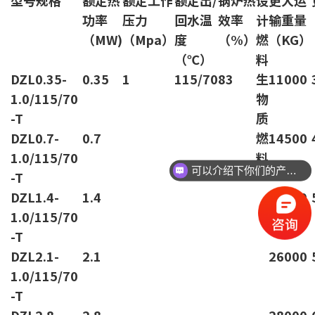
功率
压力
回水温
效率
计
输重量
（MW)
（Mpa）
度
（%）
燃
（KG）
（℃）
料
DZL0.35-
0.35
1
115/70
83
生
11000
1.0/115/70
物
-T
质
DZL0.7-
0.7
燃
14500
1.0/115/70
料
可以介绍下你们的产品么
-T
DZL1.4-
1.4
25000
1.0/115/70
-T
DZL2.1-
2.1
26000
1.0/115/70
-T
DZL2.8-
2.8
28000