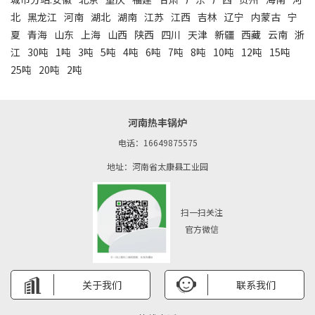
北
黑龙江
河南
湖北
湖南
江苏
江西
吉林
辽宁
内蒙古
宁
夏
青海
山东
上海
山西
陕西
四川
天津
新疆
西藏
云南
浙
江
30吨
1吨
3吨
5吨
4吨
6吨
7吨
8吨
10吨
12吨
15吨
25吨
20吨
2吨
河南热丰锅炉
电话：16649875575
地址：河南省太康县工业园
扫一扫关注
官方微信
关于我们
联系我们