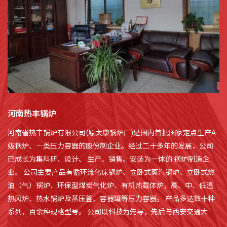
河南热丰锅炉
河南省热丰锅炉有限公司(原太康锅炉厂)是国内首批国家定点生产A
级锅炉、—类压力容器的股份制企业。经过二十多年的发展，公司
已成长为集科研、设计、 生产、销售、安装为一体的 锅炉制造企
业。 公司主要产品有循环流化床锅炉、立卧式蒸汽锅炉、立卧式燃
油（气）锅炉、环保型煤炭气化炉、有机热载体炉，高、中、低温
热风炉、热水锅炉及蒸压釜、容器罐等压力容器。 产品多达数十种
系列，百余种规格型号。 公司以科技为先导，先后与西安交通大
学、清华大学联姻，不断充实公司的技术实力，保持在国内同行业