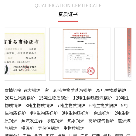
QUALIFICATION CERTIFICATE
资质证书
友情链接:
远大锅炉厂家
30吨生物质蒸汽锅炉
25吨生物质锅炉
20吨生物质锅炉
15吨生物质锅炉
12吨生物质蒸汽锅炉
10吨生
物质锅炉
8吨生物质锅炉
7吨生物质锅炉
6吨生物质锅炉
5吨
生物质锅炉
4吨生物质锅炉
3吨生物质锅炉
余热锅炉
2吨生物
质锅炉
蒸汽发生器
余热锅炉
热水锅炉
高炉煤气锅炉
焦炉煤
气锅炉
模温机
导热油锅炉
生物质锅炉
城市分站:
安徽
北京
重庆
福建
甘肃
广东
广西
贵州
海南
河