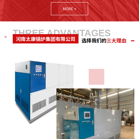
中产品制造具有较高的创新能力和技术研发能力。本着诚实守信为
MORE +
立足之根本，以 用户的需求为追求目标，公司多次荣获河南省诚信
守法企业、质量信得过企业、河南省重点保护企业、连续五年河南
省守合同重信用企业、国家农业部质量达标企业、机械部全国产品
THREE ADVANTAGES
河南太康锅炉集团有限公司
质量检验合格 企业、河南省技术监督局锅炉协会会员、河南省环境
选择我们的
三大理由
保护局产品推荐企业计量合格...