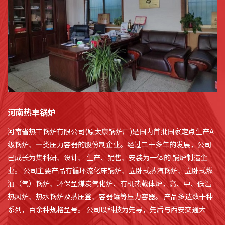
河南热丰锅炉
河南省热丰锅炉有限公司(原太康锅炉厂)是国内首批国家定点生产A
级锅炉、—类压力容器的股份制企业。经过二十多年的发展，公司
已成长为集科研、设计、 生产、销售、安装为一体的 锅炉制造企
业。 公司主要产品有循环流化床锅炉、立卧式蒸汽锅炉、立卧式燃
油（气）锅炉、环保型煤炭气化炉、有机热载体炉，高、中、低温
热风炉、热水锅炉及蒸压釜、容器罐等压力容器。 产品多达数十种
系列，百余种规格型号。 公司以科技为先导，先后与西安交通大
学、清华大学联姻，不断充实公司的技术实力，保持在国内同行业