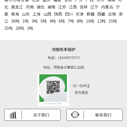
北
黑龙江
河南
湖北
湖南
江苏
江西
吉林
辽宁
内蒙古
宁
夏
青海
山东
上海
山西
陕西
四川
天津
新疆
西藏
云南
浙
江
30吨
1吨
3吨
5吨
4吨
6吨
7吨
8吨
10吨
12吨
15吨
25吨
20吨
2吨
河南热丰锅炉
电话：16649875575
地址：河南省太康县工业园
扫一扫关注
官方微信
关于我们
联系我们