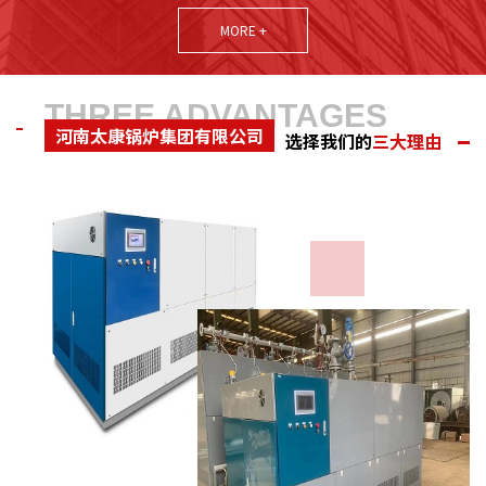
中产品制造具有较高的创新能力和技术研发能力。本着诚实守信为
MORE +
立足之根本，以 用户的需求为追求目标，公司多次荣获河南省诚信
守法企业、质量信得过企业、河南省重点保护企业、连续五年河南
省守合同重信用企业、国家农业部质量达标企业、机械部全国产品
THREE ADVANTAGES
河南太康锅炉集团有限公司
质量检验合格 企业、河南省技术监督局锅炉协会会员、河南省环境
选择我们的
三大理由
保护局产品推荐企业计量合格...