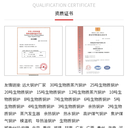
QUALIFICATION CERTIFICATE
资质证书
友情链接:
远大锅炉厂家
30吨生物质蒸汽锅炉
25吨生物质锅炉
20吨生物质锅炉
15吨生物质锅炉
12吨生物质蒸汽锅炉
10吨生
物质锅炉
8吨生物质锅炉
7吨生物质锅炉
6吨生物质锅炉
5吨
生物质锅炉
4吨生物质锅炉
3吨生物质锅炉
余热锅炉
2吨生物
质锅炉
蒸汽发生器
余热锅炉
热水锅炉
高炉煤气锅炉
焦炉煤
气锅炉
模温机
导热油锅炉
生物质锅炉
城市分站:
安徽
北京
重庆
福建
甘肃
广东
广西
贵州
海南
河